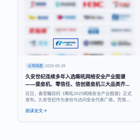
公司动态
2025-05-29
久安世纪连续多年入选嘶吼网络安全产业图谱
——堡垒机、零信任、信创堡垒机三大品类齐获
权威认可
近日，备受瞩目的《嘶吼2025网络安全产业图谱》正式
发布。久安世纪作为身份与访问安全代表厂商，凭借其
在网络安全领域的深厚积累和持续精益求精荣耀登榜，
阅读全文
实力入选 堡垒机、零信任、信创堡垒机 三大细分领域，
再次展现了领先的技术实力和全面的产品布局。 《嘶吼
2025网络安全产业图谱》凭借深入的调研、专业的分
析，全景式展现网络安全产业的最新态势，挖掘潜在发
展机遇，为