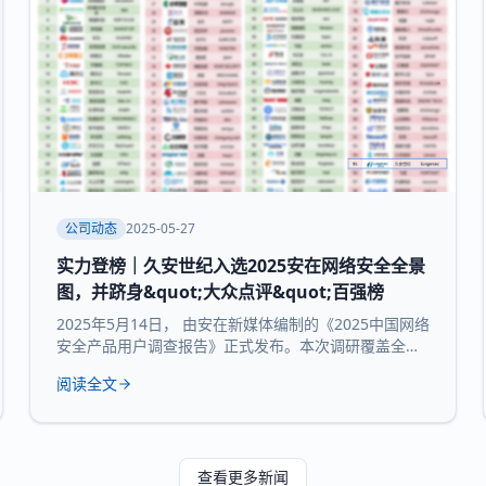
公司动态
2025-05-27
实力登榜｜久安世纪入选2025安在网络安全全景
图，并跻身&quot;大众点评&quot;百强榜
2025年5月14日， 由安在新媒体编制的《2025中国网络
安全产品用户调查报告》正式发布。本次调研覆盖全国
30个省市及自治区的3754家企业和机构，并持续推出
阅读全文
“中国网络安全产品用户大众点评全景图”“中国网络安全
百强榜”等核心内容，为行业提供来自“甲方”视角的深度
参考。 本次报告所研究 九大核心领域：数据与隐私安
全、业务与应用安全、信创产品、安全服务、通用网
查看更多新闻