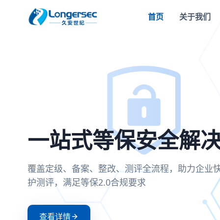
首页
关于我们
密评合规改造方案
一站式等保安全解
两高一弱安全解决
零信任安全接入解
全面支持国密SM2/SM3/SM4算法，满足密评
覆盖定级、备案、整改、测评全流程，助力企
聚焦高危漏洞、高危端口和弱口令治理，构建
基于零信任架构实现身份验证与动态授权，确
可信、可控、可审计
护测评，满足等保2.0合规要求
防护体系
证和持续评估
查看详情
查看详情
查看详情
查看详情