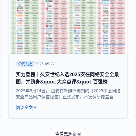
公司动态
2025-05-27
实力登榜｜久安世纪入选2025安在网络安全全景
图，并跻身&quot;大众点评&quot;百强榜
2025年5月14日， 由安在新媒体编制的《2025中国网络
安全产品用户调查报告》正式发布。本次调研覆盖全国
30个省市及自治区的3754家企业和机构，并持续推出
阅读全文
“中国网络安全产品用户大众点评全景图”“中国网络安全
百强榜”等核心内容，为行业提供来自“甲方”视角的深度
参考。 本次报告所研究 九大核心领域：数据与隐私安
全、业务与应用安全、信创产品、安全服务、通用网
查看更多新闻