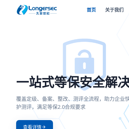
首页
关于我们
密评合规改造方案
一站式等保安全解
两高一弱安全解决
零信任安全接入解
全面支持国密SM2/SM3/SM4算法，满足密评
覆盖定级、备案、整改、测评全流程，助力企
聚焦高危漏洞、高危端口和弱口令治理，构建
基于零信任架构实现身份验证与动态授权，确
可信、可控、可审计
护测评，满足等保2.0合规要求
防护体系
证和持续评估
查看详情
查看详情
查看详情
查看详情