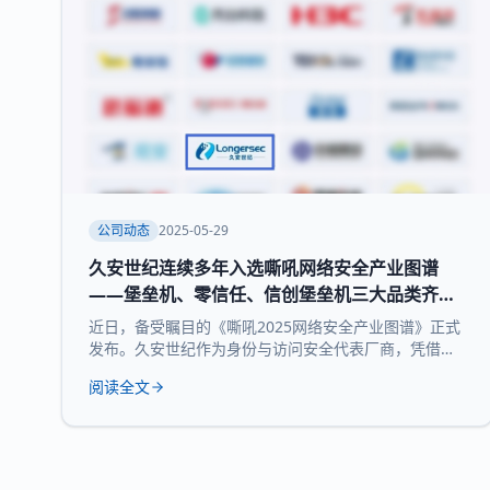
公司动态
2025-05-29
久安世纪连续多年入选嘶吼网络安全产业图谱
——堡垒机、零信任、信创堡垒机三大品类齐获
权威认可
近日，备受瞩目的《嘶吼2025网络安全产业图谱》正式
发布。久安世纪作为身份与访问安全代表厂商，凭借其
在网络安全领域的深厚积累和持续精益求精荣耀登榜，
阅读全文
实力入选 堡垒机、零信任、信创堡垒机 三大细分领域，
再次展现了领先的技术实力和全面的产品布局。 《嘶吼
2025网络安全产业图谱》凭借深入的调研、专业的分
析，全景式展现网络安全产业的最新态势，挖掘潜在发
展机遇，为