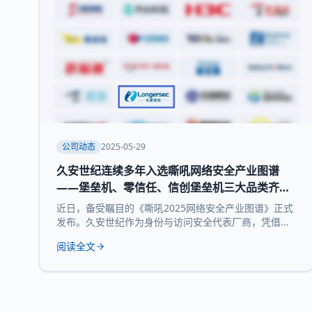
公司动态
2025-05-29
久安世纪连续多年入选嘶吼网络安全产业图谱
——堡垒机、零信任、信创堡垒机三大品类齐获
权威认可
近日，备受瞩目的《嘶吼2025网络安全产业图谱》正式
发布。久安世纪作为身份与访问安全代表厂商，凭借其
在网络安全领域的深厚积累和持续精益求精荣耀登榜，
阅读全文
实力入选 堡垒机、零信任、信创堡垒机 三大细分领域，
再次展现了领先的技术实力和全面的产品布局。 《嘶吼
2025网络安全产业图谱》凭借深入的调研、专业的分
析，全景式展现网络安全产业的最新态势，挖掘潜在发
展机遇，为