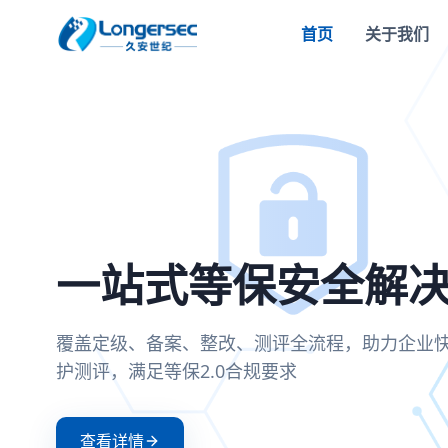
首页
关于我们
密评合规改造方案
一站式等保安全解
两高一弱安全解决
零信任安全接入解
全面支持国密SM2/SM3/SM4算法，满足密评
覆盖定级、备案、整改、测评全流程，助力企
聚焦高危漏洞、高危端口和弱口令治理，构建
基于零信任架构实现身份验证与动态授权，确
可信、可控、可审计
护测评，满足等保2.0合规要求
防护体系
证和持续评估
查看详情
查看详情
查看详情
查看详情