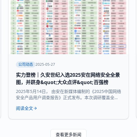
公司动态
2025-05-27
实力登榜｜久安世纪入选2025安在网络安全全景
图，并跻身&quot;大众点评&quot;百强榜
2025年5月14日， 由安在新媒体编制的《2025中国网络
安全产品用户调查报告》正式发布。本次调研覆盖全国
30个省市及自治区的3754家企业和机构，并持续推出
阅读全文
“中国网络安全产品用户大众点评全景图”“中国网络安全
百强榜”等核心内容，为行业提供来自“甲方”视角的深度
参考。 本次报告所研究 九大核心领域：数据与隐私安
全、业务与应用安全、信创产品、安全服务、通用网
查看更多新闻