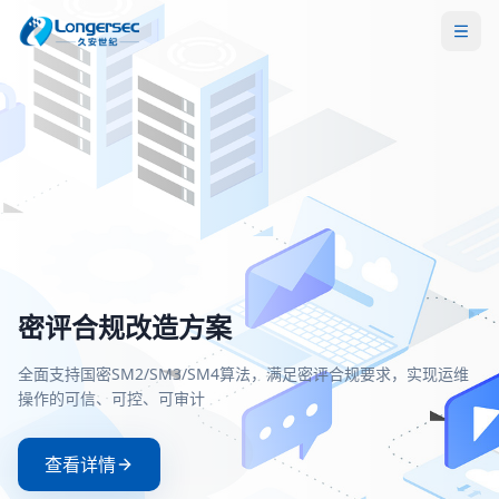
密评合规改造方案
一站式等保安全解决方案
两高一弱安全解决方案
零信任安全接入解决方案
全面支持国密SM2/SM3/SM4算法，满足密评合规要求，实现运维
覆盖定级、备案、整改、测评全流程，助力企业快速、低成本通
聚焦高危漏洞、高危端口和弱口令治理，构建主动防御与持续监
基于零信任架构实现身份验证与动态授权，确保每一次访问都经
操作的可信、可控、可审计
等级保护测评，满足等保2.0合规要求
的安全防护体系
严格验证和持续评估
查看详情
查看详情
查看详情
查看详情