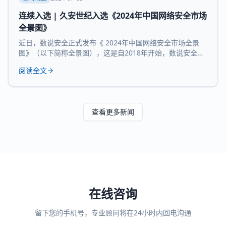
连续入选 | 久安世纪入选《2024年中国网络安全市场
全景图》
近日，数说安全正式发布《 2024年中国网络安全市场全景
图》（以下简称全景图），这是自2018年开始，数说安全发
布的第七版全景图。 久安世纪 凭借 在网络安全领域的技术
阅读全文
沉淀、服务经验和长时间的市场验证，再度 入选 全景图安全
办公空间和 运维审计堡垒机 两大核心 领域 。 数说安全作为
网络安全领域的研究机构，始终贯彻数据驱动的研究理念，
致力于提供客观、科学的市
查看更多新闻
在线咨询
留下您的手机号，专业顾问将在24小时内回电沟通