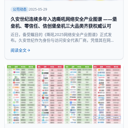
公司动态
2025-05-29
久安世纪连续多年入选嘶吼网络安全产业图谱 ——堡
垒机、零信任、信创堡垒机三大品类齐获权威认可
近日，备受瞩目的《嘶吼2025网络安全产业图谱》正式发
布。久安世纪作为身份与访问安全代表厂商，凭借其在网络
安全领域的深厚积累和持续精益求精荣耀登榜，实力入选 堡
阅读全文
垒机、零信任、信创堡垒机 三大细分领域，再次展现了领先
的技术实力和全面的产品布局。 《嘶吼 2025网络安全产业
图谱》凭借深入的调研、专业的分析，全景式展现网络安全
产业的最新态势，挖掘潜在发展机遇，为